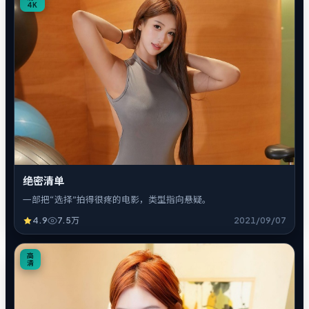
4K
绝密清单
一部把“选择”拍得很疼的电影，类型指向悬疑。
4.9
7.5万
2021/09/07
4
高
清