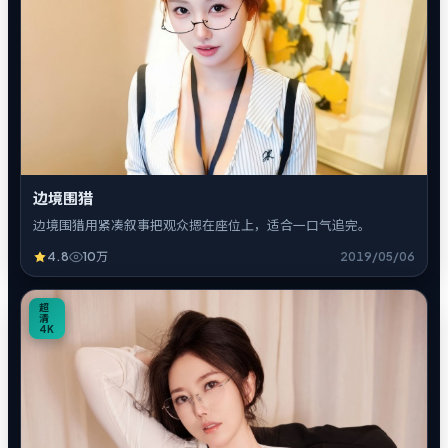
边境围猎
边境围猎用紧凑叙事把观众摁在座位上，适合一口气追完。
4.8
10万
2019/05/06
1
超
清
4K