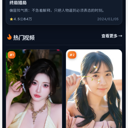
终局猎局
偏冒险气质：不急着解释，只把人物逼到必须表态的时刻。
4.5
84万
2024/01/05
断
东
查看更多 →
热门视频
桥
篱
信
围
95
93
号
猎
万
万
#
1
#
2
暗
虚
码
空