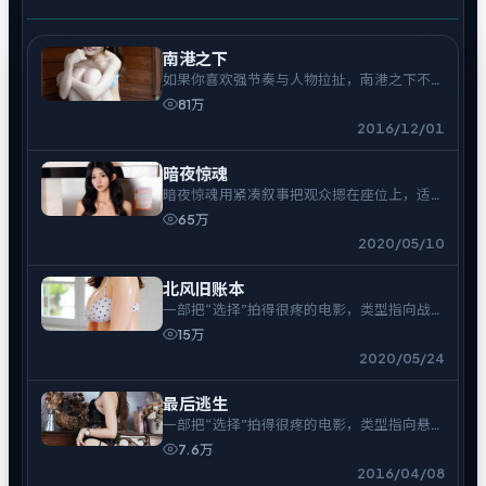
南港之下
如果你喜欢强节奏与人物拉扯，南港之下不会
让你走神。
81万
2016/12/01
暗夜惊魂
暗夜惊魂用紧凑叙事把观众摁在座位上，适合
一口气追完。
65万
2020/05/10
北风旧账本
一部把“选择”拍得很疼的电影，类型指向战
争。
15万
2020/05/24
最后逃生
一部把“选择”拍得很疼的电影，类型指向悬
疑。
7.6万
2016/04/08