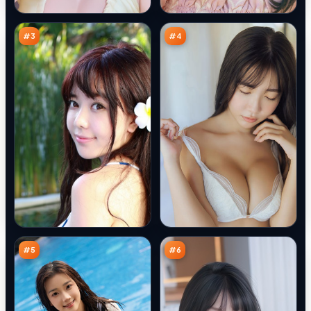
列
新
93
92
车
秩
万
万
序
#
3
#
4
天
深
际
空
终
回
91
89
章
响
万
万
#
5
#
6