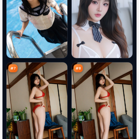
无
蓝
名
海
悬
边
87
85
案
界
万
万
#
7
#
8