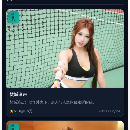
0
超
清
4K
焚城追击
焚城追击：动作外壳下，是人与人之间最难拆的结。
5.0
1.8万
2021/12/24
7
超
清