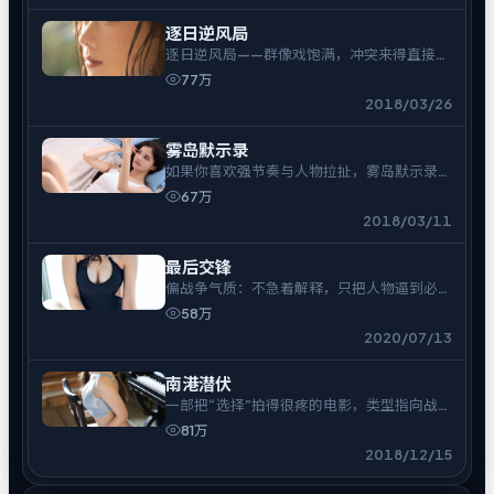
逐日逆风局
逐日逆风局——群像戏饱满，冲突来得直接，
余味偏冷。
77万
2018/03/26
雾岛默示录
如果你喜欢强节奏与人物拉扯，雾岛默示录不
会让你走神。
67万
2018/03/11
最后交锋
偏战争气质：不急着解释，只把人物逼到必须
表态的时刻。
58万
2020/07/13
南港潜伏
一部把“选择”拍得很疼的电影，类型指向战
争。
81万
2018/12/15