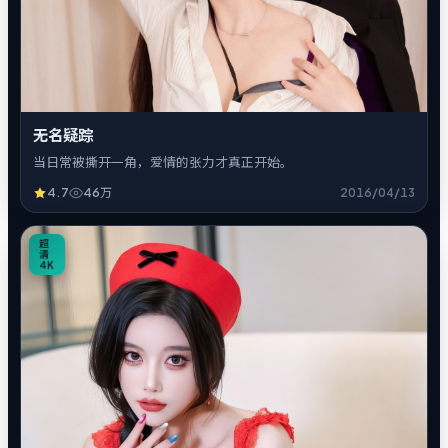
无名疑踪
当日常被撕开一角，爱情的张力才真正开始。
4.7
46万
2016/04/13
8
超
清
4K