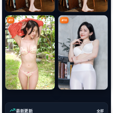
钢
终
铁
局
追
猎
85
84
踪
局
万
万
#
9
#
10
最新更新
全部