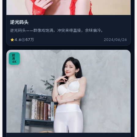
逆光码头
逆光码头——群像戏饱满，冲突来得直接，余味偏冷。
4.6
57万
2024/06/26
5
超
清
4K